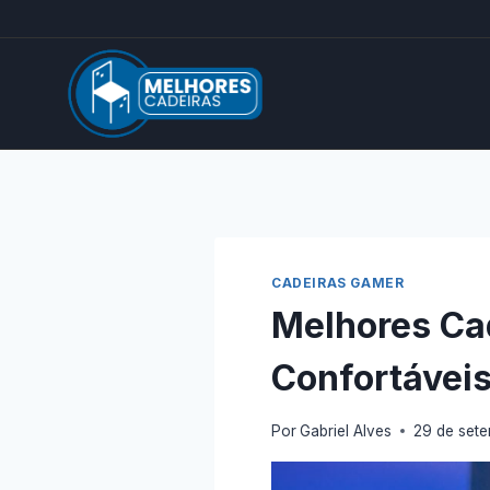
Pular
para
o
Conteúdo
CADEIRAS GAMER
Melhores Ca
Confortávei
Por
Gabriel Alves
29 de set