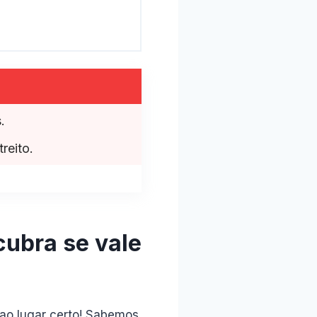
.
reito.
ubra se vale
ao lugar certo! Sabemos