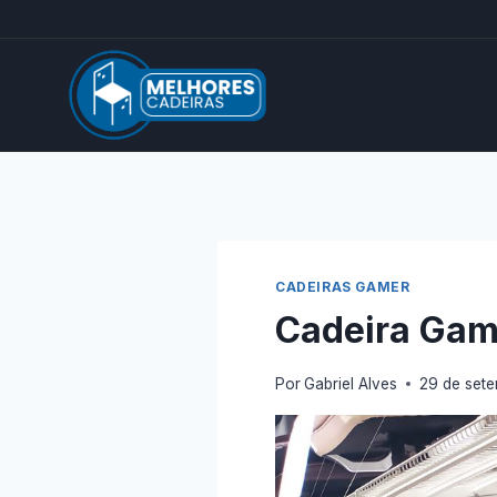
Pular
para
o
Conteúdo
CADEIRAS GAMER
Cadeira Gam
Por
Gabriel Alves
29 de set