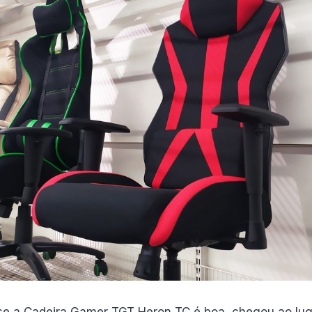
se a Cadeira Gamer TGT Heron TC é boa, chegou ao lu