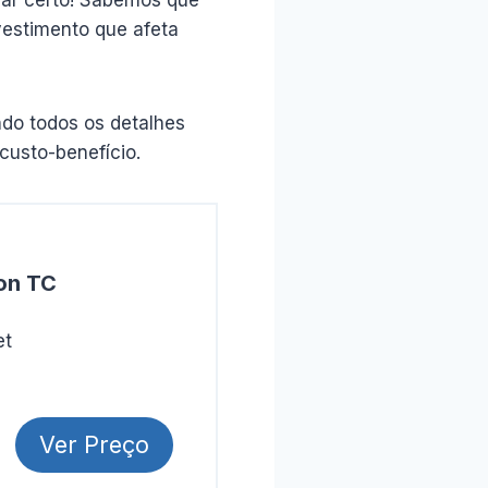
vestimento que afeta
do todos os detalhes
custo-benefício.
on TC
et
Ver Preço