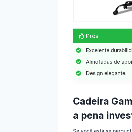
Prós
Excelente durabilid
Almofadas de apoio
Design elegante.
Cadeira Gam
a pena invest
Se você está se pergun