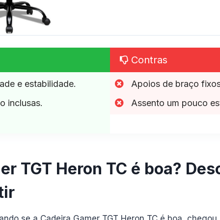
Contras
ade e estabilidade.
Apoios de braço fixos
 inclusas.
Assento um pouco est
er TGT Heron TC é boa? Desc
ir
tando se a Cadeira Gamer TGT Heron TC é boa, chegou 